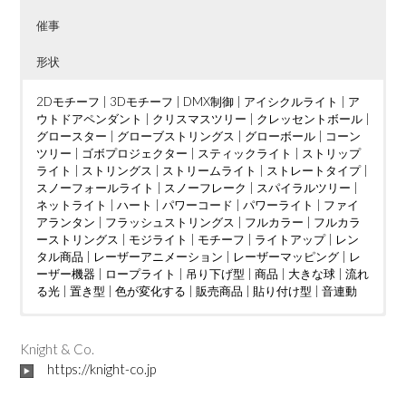
催事
形状
2Dモチーフ
|
3Dモチーフ
|
DMX制御
|
アイシクルライト
|
ア
ウトドアペンダント
|
クリスマスツリー
|
クレッセントボール
|
グロースター
|
グローブストリングス
|
グローボール
|
コーン
ツリー
|
ゴボプロジェクター
|
スティックライト
|
ストリップ
ライト
|
ストリングス
|
ストリームライト
|
ストレートタイプ
|
スノーフォールライト
|
スノーフレーク
|
スパイラルツリー
|
ネットライト
|
ハート
|
パワーコード
|
パワーライト
|
ファイ
アランタン
|
フラッシュストリングス
|
フルカラー
|
フルカラ
ーストリングス
|
モジライト
|
モチーフ
|
ライトアップ
|
レン
タル商品
|
レーザーアニメーション
|
レーザーマッピング
|
レ
ーザー機器
|
ロープライト
|
吊り下げ型
|
商品
|
大きな球
|
流れ
る光
|
置き型
|
色が変化する
|
販売商品
|
貼り付け型
|
音連動
ウェディング
DMX制御
LED電球
|
|
つららタイプ
MV
|
|
カフェ
PTA
|
|
お花見
カーディーラー
|
スティックタイプ
|
さくらまつり
|
クリニック
|
|
ストレートタイ
アイドル
|
ケーブ
|
イン
ルテレビ
タラクティブ
プ
|
ツリー
|
ショッピングセンター
|
ディスプレイ
|
クリスマスツリー
|
トンネル
|
|
ショッピングモール
ジャグリング
|
ドレープ
|
|
ハート
テレビ局
|
|
スウ
ハー
|
Knight & Co.
ィーツ店
ハロウィン
ト型竹あかりオブジェ
|
スポーツクラブ
|
バブルマシン
|
フォトスポット
|
|
テーマパーク
バレンタインイベント
|
|
ボール
パチンコ店
|
レーザーオ
|
フォトス
|
ビル
|
https://knight-co.jp
フレンチレストラン
ポット
ーロラ
|
|
プロポーズ
吊り下げ型
|
|
|
ミュージックコントローラー
地上絵
プレミアムアウトレット
|
大きな球
|
川
|
星型
|
ホテル
|
|
空中
ライブ
|
|
マン
置き
|
ション
レーザーショー
型
|
貼り付け型
|
不動産会社
|
レーザープロジェクター
|
介護施設
|
企業
|
会社
|
|
レーザーマッピン
個人宅
|
公園
|
商