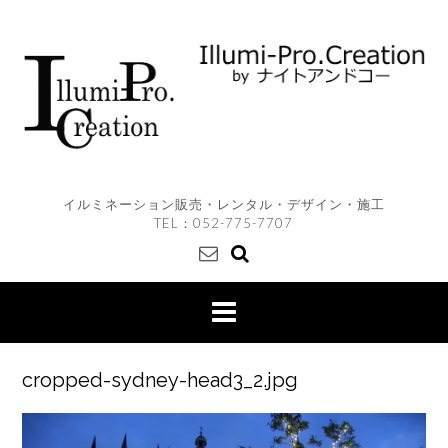
Skip
to
content
イルミネーション販売・レンタル・デザイン・施工
TEL：
052-775-7707
cropped-sydney-head3_2.jpg