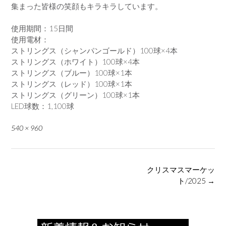
集まった皆様の笑顔もキラキラしています。
使用期間：15日間
使用電材：
ストリングス（シャンパンゴールド）100球×4本
ストリングス（ホワイト）100球×4本
ストリングス（ブルー）100球×1本
ストリングス（レッド）100球×1本
ストリングス（グリーン）100球×1本
LED球数：1,100球
Full
540 × 960
size
Post
クリスマスマーケッ
navigation
ト/2025
→