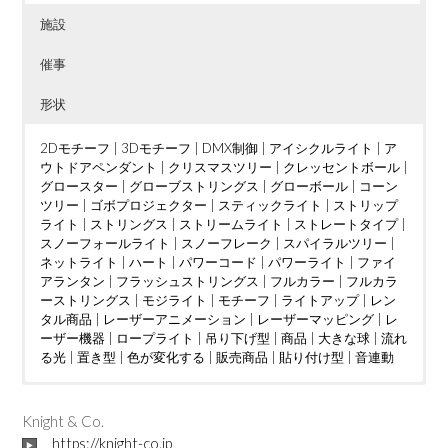
施設
催事
形状
2Dモチーフ
|
3Dモチーフ
|
DMX制御
|
アイシクルライト
|
ア
ウトドアペンダント
|
クリスマスツリー
|
クレッセントボール
|
グロースター
|
グローブストリングス
|
グローボール
|
コーン
ツリー
|
ゴボプロジェクター
|
スティックライト
|
ストリップ
ライト
|
ストリングス
|
ストリームライト
|
ストレートタイプ
|
スノーフォールライト
|
スノーフレーク
|
スパイラルツリー
|
ネットライト
|
ハート
|
パワーコード
|
パワーライト
|
ファイ
アランタン
|
フラッシュストリングス
|
フルカラー
|
フルカラ
ーストリングス
|
モジライト
|
モチーフ
|
ライトアップ
|
レン
タル商品
|
レーザーアニメーション
|
レーザーマッピング
|
レ
ーザー機器
|
ロープライト
|
吊り下げ型
|
商品
|
大きな球
|
流れ
る光
|
置き型
|
色が変化する
|
販売商品
|
貼り付け型
|
音連動
ウェディング
DMX制御
LED電球
|
|
つららタイプ
MV
|
|
カフェ
PTA
|
|
お花見
カーディーラー
|
スティックタイプ
|
さくらまつり
|
クリニック
|
|
ストレートタイ
アイドル
|
ケーブ
|
イン
ルテレビ
タラクティブ
プ
|
ツリー
|
ショッピングセンター
|
ディスプレイ
|
クリスマスツリー
|
トンネル
|
|
ショッピングモール
ジャグリング
|
ドレープ
|
|
ハート
テレビ局
|
|
スウ
ハー
|
Knight & Co.
ィーツ店
ハロウィン
ト型竹あかりオブジェ
|
スポーツクラブ
|
バブルマシン
|
フォトスポット
|
|
テーマパーク
バレンタインイベント
|
|
ボール
パチンコ店
|
レーザーオ
|
フォトス
|
ビル
|
https://knight-co.jp