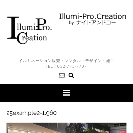
Skip
to
content
イルミネーション販売・レンタル・デザイン・施工
TEL：
052-775-7707
25example2-1.960