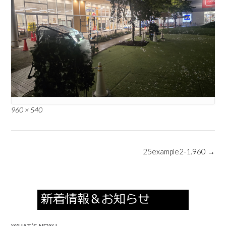
Full
960 × 540
size
Post
25example2-1.960
→
navigation