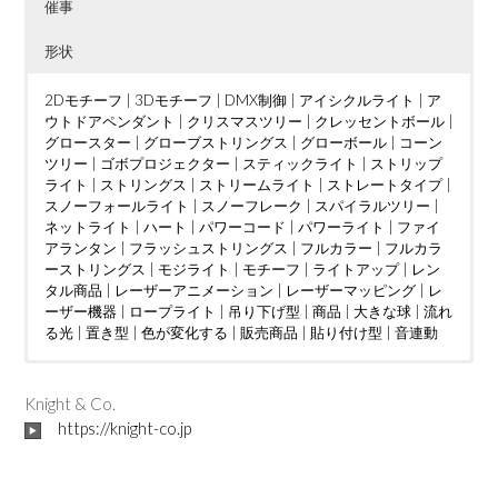
催事
形状
2Dモチーフ
|
3Dモチーフ
|
DMX制御
|
アイシクルライト
|
ア
ウトドアペンダント
|
クリスマスツリー
|
クレッセントボール
|
グロースター
|
グローブストリングス
|
グローボール
|
コーン
ツリー
|
ゴボプロジェクター
|
スティックライト
|
ストリップ
ライト
|
ストリングス
|
ストリームライト
|
ストレートタイプ
|
スノーフォールライト
|
スノーフレーク
|
スパイラルツリー
|
ネットライト
|
ハート
|
パワーコード
|
パワーライト
|
ファイ
アランタン
|
フラッシュストリングス
|
フルカラー
|
フルカラ
ーストリングス
|
モジライト
|
モチーフ
|
ライトアップ
|
レン
タル商品
|
レーザーアニメーション
|
レーザーマッピング
|
レ
ーザー機器
|
ロープライト
|
吊り下げ型
|
商品
|
大きな球
|
流れ
る光
|
置き型
|
色が変化する
|
販売商品
|
貼り付け型
|
音連動
ウェディング
DMX制御
LED電球
|
|
つららタイプ
MV
|
|
カフェ
PTA
|
|
お花見
カーディーラー
|
スティックタイプ
|
さくらまつり
|
クリニック
|
|
ストレートタイ
アイドル
|
ケーブ
|
イン
ルテレビ
タラクティブ
プ
|
ツリー
|
ショッピングセンター
|
ディスプレイ
|
クリスマスツリー
|
トンネル
|
|
ショッピングモール
ジャグリング
|
ドレープ
|
|
ハート
テレビ局
|
|
スウ
ハー
|
Knight & Co.
ィーツ店
ハロウィン
ト型竹あかりオブジェ
|
スポーツクラブ
|
バブルマシン
|
フォトスポット
|
|
テーマパーク
バレンタインイベント
|
|
ボール
パチンコ店
|
レーザーオ
|
フォトス
|
ビル
|
https://knight-co.jp
フレンチレストラン
ポット
ーロラ
|
|
プロポーズ
吊り下げ型
|
|
|
ミュージックコントローラー
地上絵
プレミアムアウトレット
|
大きな球
|
川
|
星型
|
ホテル
|
|
空中
ライブ
|
|
マン
置き
|
ション
レーザーショー
型
|
貼り付け型
|
不動産会社
|
レーザープロジェクター
|
介護施設
|
企業
|
会社
|
|
レーザーマッピン
個人宅
|
公園
|
商
工会議所
グ
|
レーザー機器
|
商店街
|
|
地下街
七夕
|
予餞会
|
城
|
宝石店
|
卒業展
|
小学校
|
商工会議所
|
展示ブース
|
商店街
|
工事現場
|
地区振興協議会
|
市役所
|
|
大学
庁舎
|
|
学園祭
建設会社
|
展示ブース
|
歯科医院
|
|
岐阜県
焼肉店
|
|
投光器
結婚披