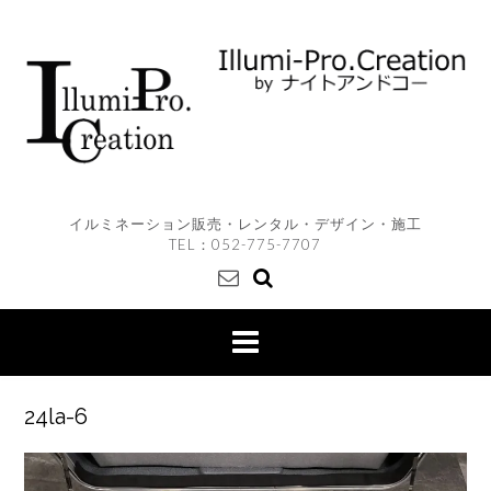
Skip
to
content
イルミネーション販売・レンタル・デザイン・施工
TEL：
052-775-7707
24la-6