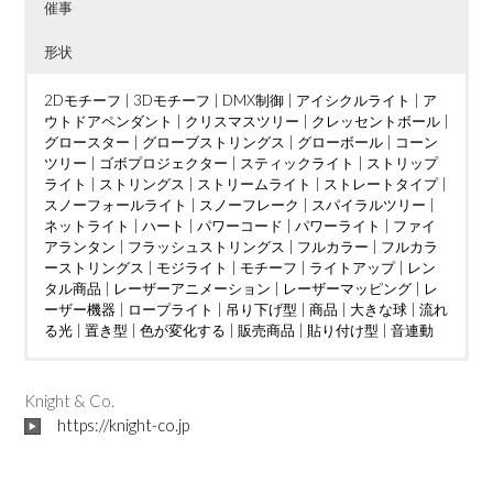
催事
形状
2Dモチーフ
|
3Dモチーフ
|
DMX制御
|
アイシクルライト
|
ア
ウトドアペンダント
|
クリスマスツリー
|
クレッセントボール
|
グロースター
|
グローブストリングス
|
グローボール
|
コーン
ツリー
|
ゴボプロジェクター
|
スティックライト
|
ストリップ
ライト
|
ストリングス
|
ストリームライト
|
ストレートタイプ
|
スノーフォールライト
|
スノーフレーク
|
スパイラルツリー
|
ネットライト
|
ハート
|
パワーコード
|
パワーライト
|
ファイ
アランタン
|
フラッシュストリングス
|
フルカラー
|
フルカラ
ーストリングス
|
モジライト
|
モチーフ
|
ライトアップ
|
レン
タル商品
|
レーザーアニメーション
|
レーザーマッピング
|
レ
ーザー機器
|
ロープライト
|
吊り下げ型
|
商品
|
大きな球
|
流れ
る光
|
置き型
|
色が変化する
|
販売商品
|
貼り付け型
|
音連動
ウェディング
DMX制御
LED電球
|
|
つららタイプ
MV
|
|
カフェ
PTA
|
|
お花見
カーディーラー
|
スティックタイプ
|
さくらまつり
|
クリニック
|
|
ストレートタイ
アイドル
|
ケーブ
|
イン
ルテレビ
タラクティブ
プ
|
ツリー
|
ショッピングセンター
|
ディスプレイ
|
クリスマスツリー
|
トンネル
|
|
ショッピングモール
ジャグリング
|
ドレープ
|
|
ハート
テレビ局
|
|
スウ
ハー
|
Knight & Co.
ィーツ店
ハロウィン
ト型竹あかりオブジェ
|
スポーツクラブ
|
バブルマシン
|
フォトスポット
|
|
テーマパーク
バレンタインイベント
|
|
ボール
パチンコ店
|
レーザーオ
|
フォトス
|
ビル
|
https://knight-co.jp
フレンチレストラン
ポット
ーロラ
|
|
プロポーズ
吊り下げ型
|
|
|
ミュージックコントローラー
地上絵
プレミアムアウトレット
|
大きな球
|
川
|
星型
|
ホテル
|
|
空中
ライブ
|
|
マン
置き
|
ション
レーザーショー
型
|
貼り付け型
|
不動産会社
|
レーザープロジェクター
|
介護施設
|
企業
|
会社
|
|
レーザーマッピン
個人宅
|
公園
|
商
工会議所
グ
|
レーザー機器
|
商店街
|
|
地下街
七夕
|
予餞会
|
城
|
宝石店
|
卒業展
|
小学校
|
商工会議所
|
展示ブース
|
商店街
|
工事現場
|
地区振興協議会
|
市役所
|
|
大学
庁舎
|
|
学園祭
建設会社
|
展示ブース
|
歯科医院
|
|
岐阜県
焼肉店
|
|
投光器
結婚披