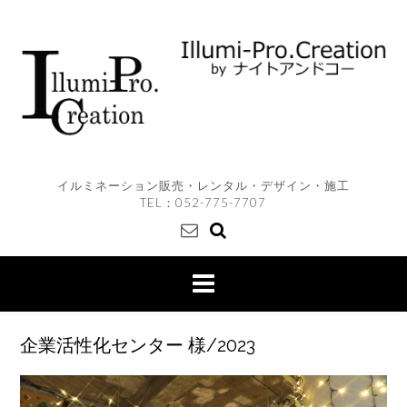
Skip
to
content
イルミネーション販売・レンタル・デザイン・施工
TEL：
052-775-7707
企業活性化センター 様/2023