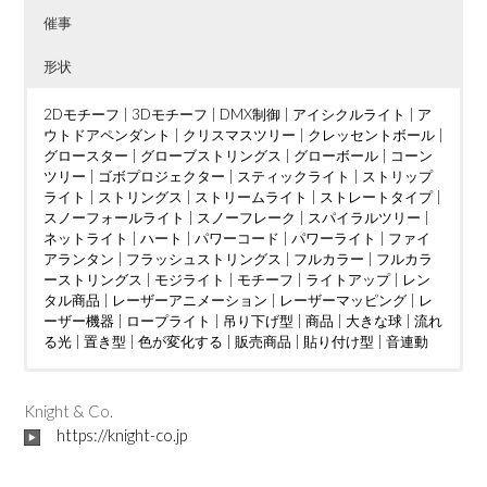
催事
形状
2Dモチーフ
|
3Dモチーフ
|
DMX制御
|
アイシクルライト
|
ア
ウトドアペンダント
|
クリスマスツリー
|
クレッセントボール
|
グロースター
|
グローブストリングス
|
グローボール
|
コーン
ツリー
|
ゴボプロジェクター
|
スティックライト
|
ストリップ
ライト
|
ストリングス
|
ストリームライト
|
ストレートタイプ
|
スノーフォールライト
|
スノーフレーク
|
スパイラルツリー
|
ネットライト
|
ハート
|
パワーコード
|
パワーライト
|
ファイ
アランタン
|
フラッシュストリングス
|
フルカラー
|
フルカラ
ーストリングス
|
モジライト
|
モチーフ
|
ライトアップ
|
レン
タル商品
|
レーザーアニメーション
|
レーザーマッピング
|
レ
ーザー機器
|
ロープライト
|
吊り下げ型
|
商品
|
大きな球
|
流れ
る光
|
置き型
|
色が変化する
|
販売商品
|
貼り付け型
|
音連動
ウェディング
DMX制御
LED電球
|
|
つららタイプ
MV
|
|
カフェ
PTA
|
|
お花見
カーディーラー
|
スティックタイプ
|
さくらまつり
|
クリニック
|
|
ストレートタイ
アイドル
|
ケーブ
|
イン
ルテレビ
タラクティブ
プ
|
ツリー
|
ショッピングセンター
|
ディスプレイ
|
クリスマスツリー
|
トンネル
|
|
ショッピングモール
ジャグリング
|
ドレープ
|
|
ハート
テレビ局
|
|
スウ
ハー
|
Knight & Co.
ィーツ店
ハロウィン
ト型竹あかりオブジェ
|
スポーツクラブ
|
バブルマシン
|
フォトスポット
|
|
テーマパーク
バレンタインイベント
|
|
ボール
パチンコ店
|
レーザーオ
|
フォトス
|
ビル
|
https://knight-co.jp
フレンチレストラン
ポット
ーロラ
|
|
プロポーズ
吊り下げ型
|
|
|
ミュージックコントローラー
地上絵
プレミアムアウトレット
|
大きな球
|
川
|
星型
|
ホテル
|
|
空中
ライブ
|
|
マン
置き
|
ション
レーザーショー
型
|
貼り付け型
|
不動産会社
|
レーザープロジェクター
|
介護施設
|
企業
|
会社
|
|
レーザーマッピン
個人宅
|
公園
|
商
工会議所
グ
|
レーザー機器
|
商店街
|
|
地下街
七夕
|
予餞会
|
城
|
宝石店
|
卒業展
|
小学校
|
商工会議所
|
展示ブース
|
商店街
|