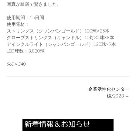
写真が綺麗で驚きました。
使用期間：15日間
使用電材：
ストリングス（シャンパンゴールド）100球×25本
グローブストリングス（キャンドル）10灯30球×8本
アイシクルライト（シャンパンゴールド）120球×9本
LED球数：3,820球
Full
960 × 540
size
Post
企業活性化センター
navigation
様/2023
→