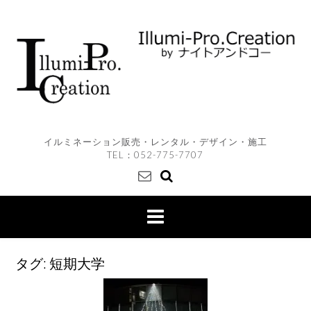
Skip
to
content
イルミネーション販売・レンタル・デザイン・施工
TEL：
052-775-7707
タグ:
短期大学