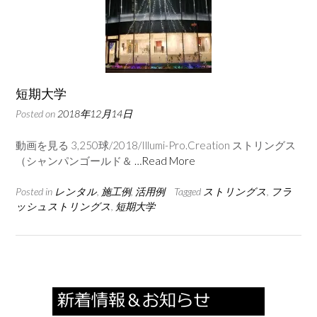
短期大学
Posted on
2018年12月14日
動画を見る 3,250球/2018/Illumi-Pro.Creation ストリングス
（シャンパンゴールド＆
…Read More
Posted in
レンタル
,
施工例
,
活用例
Tagged
ストリングス
,
フラ
ッシュストリングス
,
短期大学