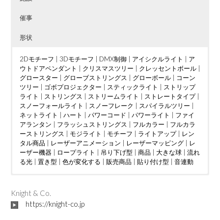
催事
形状
2Dモチーフ
|
3Dモチーフ
|
DMX制御
|
アイシクルライト
|
ア
ウトドアペンダント
|
クリスマスツリー
|
クレッセントボール
|
グロースター
|
グローブストリングス
|
グローボール
|
コーン
ツリー
|
ゴボプロジェクター
|
スティックライト
|
ストリップ
ライト
|
ストリングス
|
ストリームライト
|
ストレートタイプ
|
スノーフォールライト
|
スノーフレーク
|
スパイラルツリー
|
ネットライト
|
ハート
|
パワーコード
|
パワーライト
|
ファイ
アランタン
|
フラッシュストリングス
|
フルカラー
|
フルカラ
ーストリングス
|
モジライト
|
モチーフ
|
ライトアップ
|
レン
タル商品
|
レーザーアニメーション
|
レーザーマッピング
|
レ
ーザー機器
|
ロープライト
|
吊り下げ型
|
商品
|
大きな球
|
流れ
る光
|
置き型
|
色が変化する
|
販売商品
|
貼り付け型
|
音連動
ウェディング
DMX制御
LED電球
|
|
つららタイプ
MV
|
|
カフェ
PTA
|
|
お花見
カーディーラー
|
スティックタイプ
|
さくらまつり
|
クリニック
|
|
ストレートタイ
アイドル
|
ケーブ
|
イン
ルテレビ
タラクティブ
プ
|
ツリー
|
ショッピングセンター
|
ディスプレイ
|
クリスマスツリー
|
トンネル
|
|
ショッピングモール
ジャグリング
|
ドレープ
|
|
ハート
テレビ局
|
|
スウ
ハー
|
Knight & Co.
ィーツ店
ハロウィン
ト型竹あかりオブジェ
|
スポーツクラブ
|
バブルマシン
|
フォトスポット
|
|
テーマパーク
バレンタインイベント
|
|
ボール
パチンコ店
|
レーザーオ
|
フォトス
|
ビル
|
https://knight-co.jp
フレンチレストラン
ポット
ーロラ
|
|
プロポーズ
吊り下げ型
|
|
|
ミュージックコントローラー
地上絵
プレミアムアウトレット
|
大きな球
|
川
|
星型
|
ホテル
|
|
空中
ライブ
|
|
マン
置き
|
ション
レーザーショー
型
|
貼り付け型
|
不動産会社
|
レーザープロジェクター
|
介護施設
|
企業
|
会社
|
|
レーザーマッピン
個人宅
|
公園
|
商