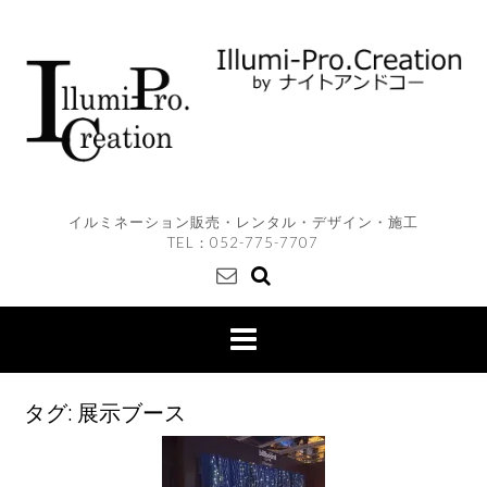
Skip
to
content
イルミネーション販売・レンタル・デザイン・施工
TEL：
052-775-7707
タグ:
展示ブース