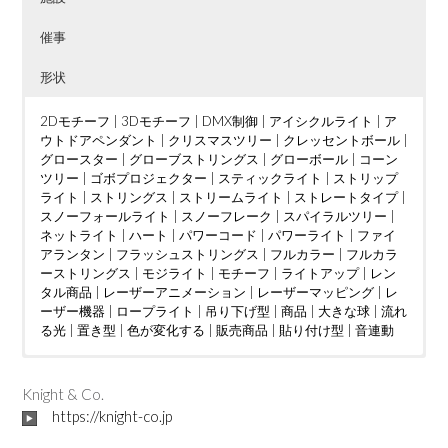
催事
形状
2Dモチーフ
|
3Dモチーフ
|
DMX制御
|
アイシクルライト
|
ア
ウトドアペンダント
|
クリスマスツリー
|
クレッセントボール
|
グロースター
|
グローブストリングス
|
グローボール
|
コーン
ツリー
|
ゴボプロジェクター
|
スティックライト
|
ストリップ
ライト
|
ストリングス
|
ストリームライト
|
ストレートタイプ
|
スノーフォールライト
|
スノーフレーク
|
スパイラルツリー
|
ネットライト
|
ハート
|
パワーコード
|
パワーライト
|
ファイ
アランタン
|
フラッシュストリングス
|
フルカラー
|
フルカラ
ーストリングス
|
モジライト
|
モチーフ
|
ライトアップ
|
レン
タル商品
|
レーザーアニメーション
|
レーザーマッピング
|
レ
ーザー機器
|
ロープライト
|
吊り下げ型
|
商品
|
大きな球
|
流れ
る光
|
置き型
|
色が変化する
|
販売商品
|
貼り付け型
|
音連動
ウェディング
DMX制御
LED電球
|
|
つららタイプ
MV
|
|
カフェ
PTA
|
|
お花見
カーディーラー
|
スティックタイプ
|
さくらまつり
|
クリニック
|
|
ストレートタイ
アイドル
|
ケーブ
|
イン
ルテレビ
タラクティブ
プ
|
ツリー
|
ショッピングセンター
|
ディスプレイ
|
クリスマスツリー
|
トンネル
|
|
ショッピングモール
ジャグリング
|
ドレープ
|
|
ハート
テレビ局
|
|
スウ
ハー
|
Knight & Co.
ィーツ店
ハロウィン
ト型竹あかりオブジェ
|
スポーツクラブ
|
バブルマシン
|
フォトスポット
|
|
テーマパーク
バレンタインイベント
|
|
ボール
パチンコ店
|
レーザーオ
|
フォトス
|
ビル
|
https://knight-co.jp
フレンチレストラン
ポット
ーロラ
|
|
プロポーズ
吊り下げ型
|
|
|
ミュージックコントローラー
地上絵
プレミアムアウトレット
|
大きな球
|
川
|
星型
|
ホテル
|
|
空中
ライブ
|
|
マン
置き
|
ション
レーザーショー
型
|
貼り付け型
|
不動産会社
|
レーザープロジェクター
|
介護施設
|
企業
|
会社
|
|
レーザーマッピン
個人宅
|
公園
|
商