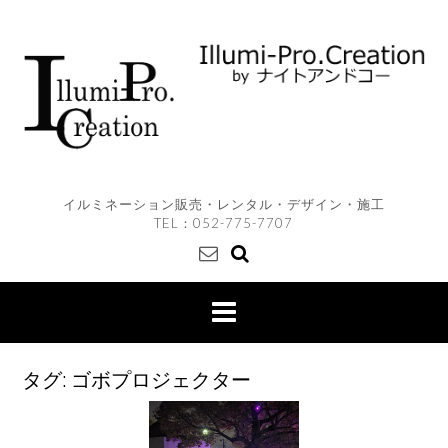
Skip
to
content
イルミネーション販売・レンタル・デザイン・施工
TEL：
052-775-7707
タグ:
ゴボプロジェクター