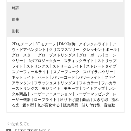
施設
催事
形状
2Dモチーフ
|
3Dモチーフ
|
DMX制御
|
アイシクルライト
|
ア
ウトドアペンダント
|
クリスマスツリー
|
クレッセントボール
|
グロースター
|
グローブストリングス
|
グローボール
|
コーン
ツリー
|
ゴボプロジェクター
|
スティックライト
|
ストリップ
ライト
|
ストリングス
|
ストリームライト
|
ストレートタイプ
|
スノーフォールライト
|
スノーフレーク
|
スパイラルツリー
|
ネットライト
|
ハート
|
パワーコード
|
パワーライト
|
ファイ
アランタン
|
フラッシュストリングス
|
フルカラー
|
フルカラ
ーストリングス
|
モジライト
|
モチーフ
|
ライトアップ
|
レン
タル商品
|
レーザーアニメーション
|
レーザーマッピング
|
レ
ーザー機器
|
ロープライト
|
吊り下げ型
|
商品
|
大きな球
|
流れ
る光
|
置き型
|
色が変化する
|
販売商品
|
貼り付け型
|
音連動
ウェディング
DMX制御
LED電球
|
|
つららタイプ
MV
|
|
カフェ
PTA
|
|
お花見
カーディーラー
|
スティックタイプ
|
さくらまつり
|
クリニック
|
|
ストレートタイ
アイドル
|
ケーブ
|
イン
ルテレビ
タラクティブ
プ
|
ツリー
|
ショッピングセンター
|
ディスプレイ
|
クリスマスツリー
|
トンネル
|
|
ショッピングモール
ジャグリング
|
ドレープ
|
|
ハート
テレビ局
|
|
スウ
ハー
|
Knight & Co.
ィーツ店
ハロウィン
ト型竹あかりオブジェ
|
スポーツクラブ
|
バブルマシン
|
フォトスポット
|
|
テーマパーク
バレンタインイベント
|
|
ボール
パチンコ店
|
レーザーオ
|
フォトス
|
ビル
|
https://knight-co.jp