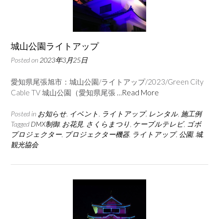
城山公園ライトアップ
Posted on
2023年3月25日
愛知県尾張旭市：城山公園/ライトアップ/2023/Green City
Cable TV 城山公園（愛知県尾張
…Read More
Posted in
お知らせ
,
イベント
,
ライトアップ
,
レンタル
,
施工例
Tagged
DMX制御
,
お花見
,
さくらまつり
,
ケーブルテレビ
,
ゴボ
プロジェクター
,
プロジェクター機器
,
ライトアップ
,
公園
,
城
,
観光協会