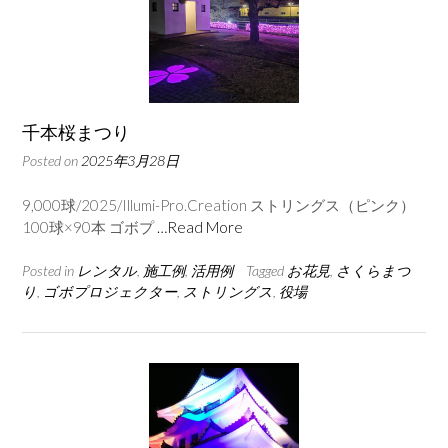
千本桜まつり
Posted on
2025年3月28日
9,000球/2025/Illumi-Pro.Creation ストリングス（ピンク）
100球×90本 ゴボプ
…Read More
Posted in
レンタル
,
施工例
,
活用例
Tagged
お花見
,
さくらまつ
り
,
ゴボプロジェクター
,
ストリングス
,
役場