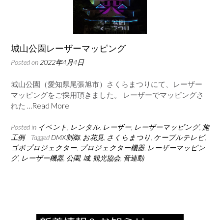
城山公園レーザーマッピング
Posted on
2022年4月4日
城山公園（愛知県尾張旭市）さくらまつりにて、レーザー
マッピングをご採用頂きました。 レーザーでマッピングさ
れた
…Read More
Posted in
イベント
,
レンタル
,
レーザー
,
レーザーマッピング
,
施
工例
Tagged
DMX制御
,
お花見
,
さくらまつり
,
ケーブルテレビ
,
ゴボプロジェクター
,
プロジェクター機器
,
レーザーマッピン
グ
,
レーザー機器
,
公園
,
城
,
観光協会
,
音連動