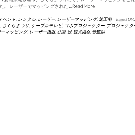
た。 レーザーでマッピングされた
…Read More
イベント
,
レンタル
,
レーザー
,
レーザーマッピング
,
施工例
Tagged
DM
見
,
さくらまつり
,
ケーブルテレビ
,
ゴボプロジェクター
,
プロジェクタ
ザーマッピング
,
レーザー機器
,
公園
,
城
,
観光協会
,
音連動