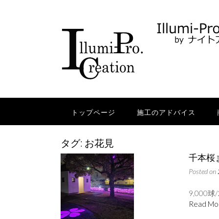
Skip
to
content
トップページ
施工のアドバイス
タグ:
お花見
千本桜
Posted on
9,000球
Read Mo