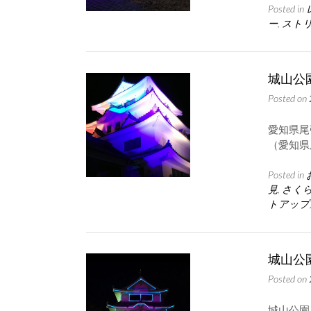
Posted in
ー
,
スト
城山公
Posted on
愛知県尾張
（愛知県
Posted in
見
,
さく
トアップ
城山公
Posted on
城山公園