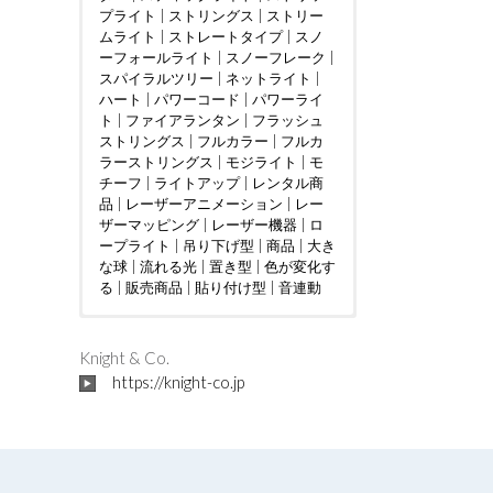
プライト
|
ストリングス
|
ストリー
ムライト
|
ストレートタイプ
|
スノ
ーフォールライト
|
スノーフレーク
|
スパイラルツリー
|
ネットライト
|
ハート
|
パワーコード
|
パワーライ
ト
|
ファイアランタン
|
フラッシュ
ストリングス
|
フルカラー
|
フルカ
ラーストリングス
|
モジライト
|
モ
チーフ
|
ライトアップ
|
レンタル商
品
|
レーザーアニメーション
|
レー
ザーマッピング
|
レーザー機器
|
ロ
ープライト
|
吊り下げ型
|
商品
|
大き
な球
|
流れる光
|
置き型
|
色が変化す
る
|
販売商品
|
貼り付け型
|
音連動
ウェディング
DMX制御
LED電球
|
|
つららタイプ
MV
|
|
カフェ
PTA
|
|
お花見
カーディー
|
スティック
|
さく
ラー
らまつり
タイプ
|
クリニック
|
ストレートタイプ
|
アイドル
|
ケーブルテレビ
|
インタラクテ
|
ツリー
|
|
Knight & Co.
ショッピングセンター
ィブ
ディスプレイ
|
クリスマスツリー
|
トンネル
|
ショッピン
|
|
ジャグリ
ドレープ
|
https://knight-co.jp
グモール
ング
ハート
|
テレビ局
|
ハート型竹あかりオブジェ
|
スウィーツ店
|
ハロウィン
|
スポーツ
|
バブル
|
クラブ
マシン
フォトスポット
|
|
テーマパーク
バレンタインイベント
|
ボール
|
パチンコ店
|
レーザー
|
フ
|
ビル
ォトスポット
オーロラ
|
フレンチレストラン
|
吊り下げ型
|
プロポーズ
|
地上絵
|
|
プレミ
ミュー
|
大き
アムアウトレット
ジックコントローラー
な球
|
川
|
星型
|
空中
|
ホテル
|
|
置き型
ライブ
|
マンシ
|
|
貼り
レ
ョン
ーザーショー
付け型
|
不動産会社
|
レーザープロジェク
|
介護施設
|
企業
|
会社
ター
|
|
個人宅
レーザーマッピング
|
公園
|
商工会議所
|
レーザ
|
商