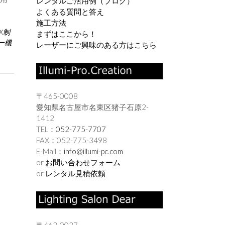
レンタルご活用例（ブログ）
よくある質問と答え
施工方法
X制
まずはここから！
ー機
レーザーにご興味のある方はこちら
〒465-0008
愛知県名古屋市名東区猪子石原2-
1412
TEL：
052-775-7707
FAX：052-775-3498
E-Mail：
info@illumi-pc.com
or
お問い合わせフォーム
or
レンタル見積依頼
〒463-0037