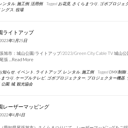
レンタル
,
施工例
,
活用例
Tagged
お花見
,
さくらまつり
,
ゴボプロジェ
リングス
,
役場
園ライトアップ
2023年3月25日
旭市：城山公園/ライトアップ/2023/Green City Cable TV 城山公
尾張
…Read More
お知らせ
,
イベント
,
ライトアップ
,
レンタル
,
施工例
Tagged
DMX制御
,
らまつり
,
ケーブルテレビ
,
ゴボプロジェクター
,
プロジェクター機器
,
,
公園
,
城
,
観光協会
園レーザーマッピング
2022年4月4日
（愛知県尾張旭市）さくらまつりにて、レーザーマッピングをご採