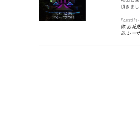
頂きまし
Posted in
御
,
お花
器
,
レー