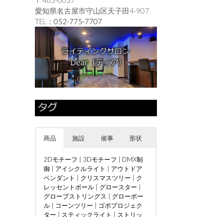
愛知県名古屋市守山区天子田4-907
TEL：
052-775-7707
商品
施設
催事
形状
2Dモチーフ
|
3Dモチーフ
|
DMX制
御
|
アイシクルライト
|
アウトドア
ペンダント
|
クリスマスツリー
|
ク
レッセントボール
|
グロースター
|
グローブストリングス
|
グローボー
ル
|
コーンツリー
|
ゴボプロジェク
ター
|
スティックライト
|
ストリッ