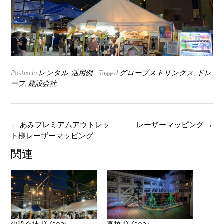
Posted in
レンタル
,
活用例
Tagged
グローブストリングス
,
ドレ
ープ
,
建設会社
Post
←
あみプレミアムアウトレッ
レーザーマッピング
→
navigation
ト様レーザーマッピング
関連