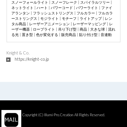
スノーフォールライト
|
スノーフレーク
|
スパイラルツリー
|
ネットライト
|
ハート
|
パワーコード
|
パワーライト
|
ファイ
アランタン
|
フラッシュストリングス
|
フルカラー
|
フルカラ
ーストリングス
|
モジライト
|
モチーフ
|
ライトアップ
|
レン
タル商品
|
レーザーアニメーション
|
レーザーマッピング
|
レ
ーザー機器
|
ロープライト
|
吊り下げ型
|
商品
|
大きな球
|
流れ
る光
|
置き型
|
色が変化する
|
販売商品
|
貼り付け型
|
音連動
ウェディング
DMX制御
LED電球
|
|
つららタイプ
MV
|
|
カフェ
PTA
|
|
お花見
カーディーラー
|
スティックタイプ
|
さくらまつり
|
クリニック
|
|
ストレートタイ
アイドル
|
ケーブ
|
イン
ルテレビ
タラクティブ
プ
|
ツリー
|
ショッピングセンター
|
ディスプレイ
|
クリスマスツリー
|
トンネル
|
|
ショッピングモール
ジャグリング
|
ドレープ
|
|
ハート
テレビ局
|
|
スウ
ハー
|
Knight & Co.
ィーツ店
ハロウィン
ト型竹あかりオブジェ
|
スポーツクラブ
|
バブルマシン
|
フォトスポット
|
|
テーマパーク
バレンタインイベント
|
|
ボール
パチンコ店
|
レーザーオ
|
フォトス
|
ビル
|
https://knight-co.jp
フレンチレストラン
ポット
ーロラ
|
|
プロポーズ
吊り下げ型
|
|
|
ミュージックコントローラー
地上絵
プレミアムアウトレット
|
大きな球
|
川
|
星型
|
ホテル
|
|
空中
ライブ
|
|
マン
置き
|
ション
レーザーショー
型
|
貼り付け型
|
不動産会社
|
レーザープロジェクター
|
介護施設
|
企業
|
会社
|
|
レーザーマッピン
個人宅
|
公園
|
商
工会議所
グ
|
レーザー機器
|
商店街
|
|
地下街
七夕
|
予餞会
|
城
|
宝石店
|
卒業展
|
小学校
|
商工会議所
|
展示ブース
|
商店街
|
工事現場
|
地区振興協議会
|
市役所
|
|
大学
庁舎
|
|
学園祭
建設会社
|
展示ブース
|
歯科医院
|
|
岐阜県
焼肉店
|
|
投光器
結婚披
露宴
|
文化祭
|
美容室
|
東京2020パラリンピック
|
美術館
|
自動車部品メーカー
|
発電
|
|
短期大学
菖蒲園
|
|
観光協会
結婚式
|
二次会
青年会議所
|
結婚披露宴
|
駅前ロータリー
|
聖火フェスティバル
|
駐車場
|
高校
|
育成会
|
自治会
|
行
政区
|
青年会議所
|
音連動
|
高校
Copyright (C)
Illumi-Pro.Creation
All Rights Reserved.