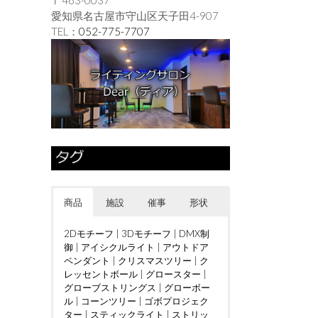
愛知県名古屋市守山区天子田4-907
TEL：
052-775-7707
商品
施設
催事
形状
2Dモチーフ
|
3Dモチーフ
|
DMX制
御
|
アイシクルライト
|
アウトドア
ペンダント
|
クリスマスツリー
|
ク
レッセントボール
|
グロースター
|
グローブストリングス
|
グローボー
ル
|
コーンツリー
|
ゴボプロジェク
ター
|
スティックライト
|
ストリッ