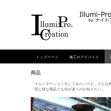
Skip
to
content
トップページ
施工のアドバイス
商品
「イルミネーションをしてみたいけど、どんな
「同じ様な商品でも何が違うのか知りたい」