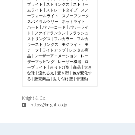
プライト
|
ストリングス
|
ストリー
ムライト
|
ストレートタイプ
|
スノ
ーフォールライト
|
スノーフレーク
|
スパイラルツリー
|
ネットライト
|
ハート
|
パワーコード
|
パワーライ
ト
|
ファイアランタン
|
フラッシュ
ストリングス
|
フルカラー
|
フルカ
ラーストリングス
|
モジライト
|
モ
チーフ
|
ライトアップ
|
レンタル商
品
|
レーザーアニメーション
|
レー
ザーマッピング
|
レーザー機器
|
ロ
ープライト
|
吊り下げ型
|
商品
|
大き
な球
|
流れる光
|
置き型
|
色が変化す
る
|
販売商品
|
貼り付け型
|
音連動
ウェディング
DMX制御
LED電球
|
|
つららタイプ
MV
|
|
カフェ
PTA
|
|
お花見
カーディー
|
スティック
|
さく
ラー
らまつり
タイプ
|
クリニック
|
ストレートタイプ
|
アイドル
|
ケーブルテレビ
|
インタラクテ
|
ツリー
|
|
Knight & Co.
ショッピングセンター
ィブ
ディスプレイ
|
クリスマスツリー
|
トンネル
|
ショッピン
|
|
ジャグリ
ドレープ
|
https://knight-co.jp
グモール
ング
ハート
|
テレビ局
|
ハート型竹あかりオブジェ
|
スウィーツ店
|
ハロウィン
|
スポーツ
|
バブル
|
クラブ
マシン
フォトスポット
|
|
テーマパーク
バレンタインイベント
|
ボール
|
パチンコ店
|
レーザー
|
フ
|
ビル
ォトスポット
オーロラ
|
フレンチレストラン
|
吊り下げ型
|
プロポーズ
|
地上絵
|
|
プレミ
ミュー
|
大き
アムアウトレット
ジックコントローラー
な球
|
川
|
星型
|
空中
|
ホテル
|
|
置き型
ライブ
|
マンシ
|
|
貼り
レ
ョン
ーザーショー
付け型
|
不動産会社
|
レーザープロジェク
|
介護施設
|
企業
|
会社
ター
|
|
個人宅
レーザーマッピング
|
公園
|
商工会議所
|
レーザ
|
商