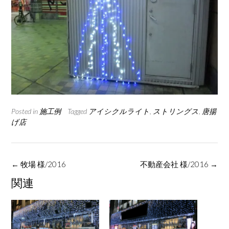
Posted in
施工例
Tagged
アイシクルライト
,
ストリングス
,
唐揚
げ店
Post
←
牧場 様/2016
不動産会社 様/2016
→
navigation
関連