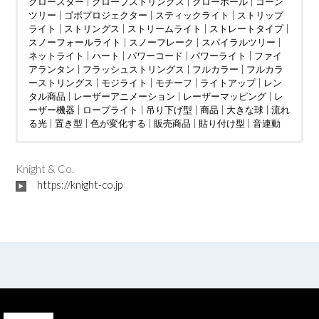
グロースター
|
グローブストリングス
|
グローボール
|
コーン
ツリー
|
ゴボプロジェクター
|
スティックライト
|
ストリップ
ライト
|
ストリングス
|
ストリームライト
|
ストレートタイプ
|
スノーフォールライト
|
スノーフレーク
|
スパイラルツリー
|
ネットライト
|
ハート
|
パワーコード
|
パワーライト
|
ファイ
アランタン
|
フラッシュストリングス
|
フルカラー
|
フルカラ
ーストリングス
|
モジライト
|
モチーフ
|
ライトアップ
|
レン
タル商品
|
レーザーアニメーション
|
レーザーマッピング
|
レ
ーザー機器
|
ロープライト
|
吊り下げ型
|
商品
|
大きな球
|
流れ
る光
|
置き型
|
色が変化する
|
販売商品
|
貼り付け型
|
音連動
ウェディング
DMX制御
LED電球
|
|
つららタイプ
MV
|
|
カフェ
PTA
|
|
お花見
カーディーラー
|
スティックタイプ
|
さくらまつり
|
クリニック
|
|
ストレートタイ
アイドル
|
ケーブ
|
イン
ルテレビ
タラクティブ
プ
|
ツリー
|
ショッピングセンター
|
ディスプレイ
|
クリスマスツリー
|
トンネル
|
|
ショッピングモール
ジャグリング
|
ドレープ
|
|
ハート
テレビ局
|
|
スウ
ハー
|
Knight & Co.
ィーツ店
ハロウィン
ト型竹あかりオブジェ
|
スポーツクラブ
|
バブルマシン
|
フォトスポット
|
|
テーマパーク
バレンタインイベント
|
|
ボール
パチンコ店
|
レーザーオ
|
フォトス
|
ビル
|
https://knight-co.jp
フレンチレストラン
ポット
ーロラ
|
|
プロポーズ
吊り下げ型
|
|
|
ミュージックコントローラー
地上絵
プレミアムアウトレット
|
大きな球
|
川
|
星型
|
ホテル
|
|
空中
ライブ
|
|
マン
置き
|
ション
レーザーショー
型
|
貼り付け型
|
不動産会社
|
レーザープロジェクター
|
介護施設
|
企業
|
会社
|
|
レーザーマッピン
個人宅
|
公園
|
商
工会議所
グ
|
レーザー機器
|
商店街
|
|
地下街
七夕
|
予餞会
|
城
|
宝石店
|
卒業展
|
小学校
|
商工会議所
|
展示ブース
|
商店街
|
工事現場
|
地区振興協議会
|
市役所
|
|
大学
庁舎
|
|
学園祭
建設会社
|
展示ブース
|
歯科医院
|
|
岐阜県
焼肉店
|
|
投光器
結婚披
露宴
|
文化祭
|
美容室
|
東京2020パラリンピック
|
美術館
|
自動車部品メーカー
|
発電
|
|
短期大学
菖蒲園
|
|
観光協会
結婚式
|
二次会
青年会議所
|
結婚披露宴
|
駅前ロータリー
|
聖火フェスティバル
|
駐車場
|
高校
|
育成会
|
自治会
|
行
政区
|
青年会議所
|
音連動
|
高校