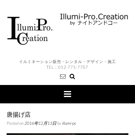
Skip
to
content
イルミネーション販売・レンタル・デザイン・施工
TEL：
052-775-7707
唐揚げ店
Posted on
2016年12月13日
by
illumi-pc