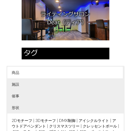
商品
施設
催事
形状
2Dモチーフ
|
3Dモチーフ
|
DMX制御
|
アイシクルライト
|
ア
ウトドアペンダント
|
クリスマスツリー
|
クレッセントボール
|