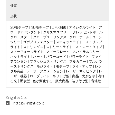
催事
形状
2Dモチーフ
|
3Dモチーフ
|
DMX制御
|
アイシクルライト
|
ア
ウトドアペンダント
|
クリスマスツリー
|
クレッセントボール
|
グロースター
|
グローブストリングス
|
グローボール
|
コーン
ツリー
|
ゴボプロジェクター
|
スティックライト
|
ストリップ
ライト
|
ストリングス
|
ストリームライト
|
ストレートタイプ
|
スノーフォールライト
|
スノーフレーク
|
スパイラルツリー
|
ネットライト
|
ハート
|
パワーコード
|
パワーライト
|
ファイ
アランタン
|
フラッシュストリングス
|
フルカラー
|
フルカラ
ーストリングス
|
モジライト
|
モチーフ
|
ライトアップ
|
レン
タル商品
|
レーザーアニメーション
|
レーザーマッピング
|
レ
ーザー機器
|
ロープライト
|
吊り下げ型
|
商品
|
大きな球
|
流れ
る光
|
置き型
|
色が変化する
|
販売商品
|
貼り付け型
|
音連動
ウェディング
DMX制御
LED電球
|
|
つららタイプ
MV
|
|
カフェ
PTA
|
|
お花見
カーディーラー
|
スティックタイプ
|
さくらまつり
|
クリニック
|
|
ストレートタイ
アイドル
|
ケーブ
|
イン
ルテレビ
タラクティブ
プ
|
ツリー
|
ショッピングセンター
|
ディスプレイ
|
クリスマスツリー
|
トンネル
|
|
ショッピングモール
ジャグリング
|
ドレープ
|
|
ハート
テレビ局
|
|
スウ
ハー
|
Knight & Co.
ィーツ店
ハロウィン
ト型竹あかりオブジェ
|
スポーツクラブ
|
バブルマシン
|
フォトスポット
|
|
テーマパーク
バレンタインイベント
|
|
ボール
パチンコ店
|
レーザーオ
|
フォトス
|
ビル
|
https://knight-co.jp
フレンチレストラン
ポット
ーロラ
|
|
プロポーズ
吊り下げ型
|
|
|
ミュージックコントローラー
地上絵
プレミアムアウトレット
|
大きな球
|
川
|
星型
|
ホテル
|
|
空中
ライブ
|
|
マン
置き
|
ション
レーザーショー
型
|
貼り付け型
|
不動産会社
|
レーザープロジェクター
|
介護施設
|
企業
|
会社
|
|
レーザーマッピン
個人宅
|
公園
|
商
工会議所
グ
|
レーザー機器
|
商店街
|
|
地下街
七夕
|
予餞会
|
城
|
宝石店
|
卒業展
|
小学校
|
商工会議所
|
展示ブース
|
商店街
|