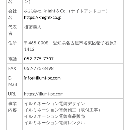
名
ン）
会社
株式会社 Knight & Co.（ナイトアンドコー）
名
https://knight-co.jp
代表
後藤義人
者
住所
〒465-0008 愛知県名古屋市名東区猪子石原2-
1412
電話
052-775-7707
FAX
052-775-3498
E-
info@illumi-pc.com
Mail
URL
https://illumi-pc.com
事業
イルミネーション電飾デザイン
内容
イルミネーション電飾施工（取付工事）
イルミネーション電飾商品販売
イルミネーション電飾レンタル