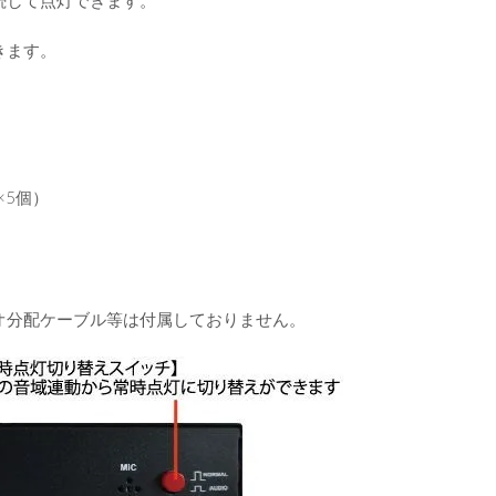
続して点灯できます。
きます。
×5個）
オ分配ケーブル等は付属しておりません。