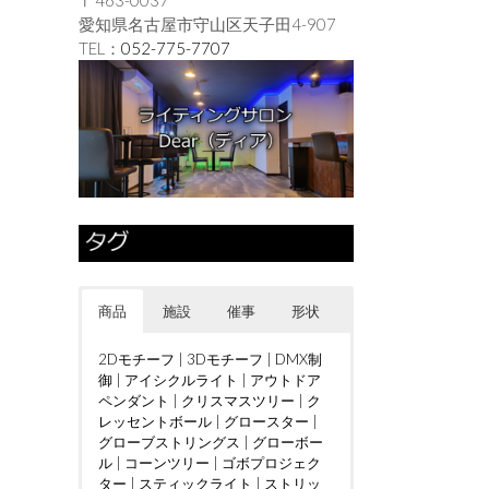
愛知県名古屋市守山区天子田4-907
TEL：
052-775-7707
商品
施設
催事
形状
2Dモチーフ
|
3Dモチーフ
|
DMX制
御
|
アイシクルライト
|
アウトドア
ペンダント
|
クリスマスツリー
|
ク
レッセントボール
|
グロースター
|
グローブストリングス
|
グローボー
ル
|
コーンツリー
|
ゴボプロジェク
ター
|
スティックライト
|
ストリッ