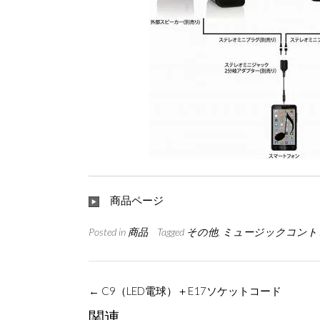
商品ページ
Posted in
商品
Tagged
その他
,
ミュージックコント
Post
←
C9（LED電球）＋E17ソケットコード
navigation
関連