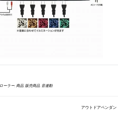
ローラー
,
商品
,
販売商品
,
音連動
アウトドアペンダン