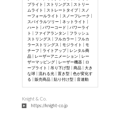
プライト
|
ストリングス
|
ストリー
ムライト
|
ストレートタイプ
|
スノ
ーフォールライト
|
スノーフレーク
|
スパイラルツリー
|
ネットライト
|
ハート
|
パワーコード
|
パワーライ
ト
|
ファイアランタン
|
フラッシュ
ストリングス
|
フルカラー
|
フルカ
ラーストリングス
|
モジライト
|
モ
チーフ
|
ライトアップ
|
レンタル商
品
|
レーザーアニメーション
|
レー
ザーマッピング
|
レーザー機器
|
ロ
ープライト
|
吊り下げ型
|
商品
|
大き
な球
|
流れる光
|
置き型
|
色が変化す
る
|
販売商品
|
貼り付け型
|
音連動
ウェディング
DMX制御
LED電球
|
|
つららタイプ
MV
|
|
カフェ
PTA
|
|
お花見
カーディー
|
スティック
|
さく
ラー
らまつり
タイプ
|
クリニック
|
ストレートタイプ
|
アイドル
|
ケーブルテレビ
|
インタラクテ
|
ツリー
|
|
Knight & Co.
ショッピングセンター
ィブ
ディスプレイ
|
クリスマスツリー
|
トンネル
|
ショッピン
|
|
ジャグリ
ドレープ
|
https://knight-co.jp
グモール
ング
ハート
|
テレビ局
|
ハート型竹あかりオブジェ
|
スウィーツ店
|
ハロウィン
|
スポーツ
|
バブル
|
クラブ
マシン
フォトスポット
|
|
テーマパーク
バレンタインイベント
|
ボール
|
パチンコ店
|
レーザー
|
フ
|
ビル
ォトスポット
オーロラ
|
フレンチレストラン
|
吊り下げ型
|
プロポーズ
|
地上絵
|
|
プレミ
ミュー
|
大き
アムアウトレット
ジックコントローラー
な球
|
川
|
星型
|
空中
|
ホテル
|
|
置き型
ライブ
|
マンシ
|
|
貼り
レ
ョン
ーザーショー
付け型
|
不動産会社
|
レーザープロジェク
|
介護施設
|
企業
|
会社
ター
|
|
個人宅
レーザーマッピング
|
公園
|
商工会議所
|
レーザ
|
商