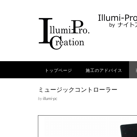
Skip
to
content
トップページ
施工のアドバイス
ミュージックコントローラー
by
illumi-pc