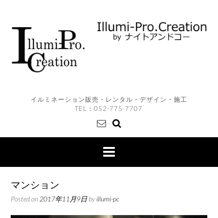
Skip
to
content
イルミネーション販売・レンタル・デザイン・施工
TEL：
052-775-7707
マンション
Posted on
2017年11月9日
by
illumi-pc