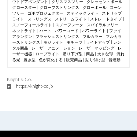
ウトドアペンダント
|
クリスマスツリー
|
クレッセントボール
|
グロースター
|
グローブストリングス
|
グローボール
|
コーン
ツリー
|
ゴボプロジェクター
|
スティックライト
|
ストリップ
ライト
|
ストリングス
|
ストリームライト
|
ストレートタイプ
|
スノーフォールライト
|
スノーフレーク
|
スパイラルツリー
|
ネットライト
|
ハート
|
パワーコード
|
パワーライト
|
ファイ
アランタン
|
フラッシュストリングス
|
フルカラー
|
フルカラ
ーストリングス
|
モジライト
|
モチーフ
|
ライトアップ
|
レン
タル商品
|
レーザーアニメーション
|
レーザーマッピング
|
レ
ーザー機器
|
ロープライト
|
吊り下げ型
|
商品
|
大きな球
|
流れ
る光
|
置き型
|
色が変化する
|
販売商品
|
貼り付け型
|
音連動
ウェディング
DMX制御
LED電球
|
|
つららタイプ
MV
|
|
カフェ
PTA
|
|
お花見
カーディーラー
|
スティックタイプ
|
さくらまつり
|
クリニック
|
|
ストレートタイ
アイドル
|
ケーブ
|
イン
ルテレビ
タラクティブ
プ
|
ツリー
|
ショッピングセンター
|
ディスプレイ
|
クリスマスツリー
|
トンネル
|
|
ショッピングモール
ジャグリング
|
ドレープ
|
|
ハート
テレビ局
|
|
スウ
ハー
|
Knight & Co.
ィーツ店
ハロウィン
ト型竹あかりオブジェ
|
スポーツクラブ
|
バブルマシン
|
フォトスポット
|
|
テーマパーク
バレンタインイベント
|
|
ボール
パチンコ店
|
レーザーオ
|
フォトス
|
ビル
|
https://knight-co.jp
フレンチレストラン
ポット
ーロラ
|
|
プロポーズ
吊り下げ型
|
|
|
ミュージックコントローラー
地上絵
プレミアムアウトレット
|
大きな球
|
川
|
星型
|
ホテル
|
|
空中
ライブ
|
|
マン
置き
|
ション
レーザーショー
型
|
貼り付け型
|
不動産会社
|
レーザープロジェクター
|
介護施設
|
企業
|
会社
|
|
レーザーマッピン
個人宅
|
公園
|
商
工会議所
グ
|
レーザー機器
|
商店街
|
|
地下街
七夕
|
予餞会
|
城
|
宝石店
|
卒業展
|
小学校
|
商工会議所
|
展示ブース
|
商店街
|
工事現場
|
地区振興協議会
|
市役所
|
|
大学
庁舎
|
|
学園祭
建設会社
|
展示ブース
|
歯科医院
|
|
岐阜県
焼肉店
|
|
投光器
結婚披
露宴
|
文化祭
|
美容室
|
東京2020パラリンピック
|
美術館
|
自動車部品メーカー
|
発電
|
|
短期大学
菖蒲園
|
|
観光協会
結婚式
|
二次会
青年会議所
|
結婚披露宴
|
駅前ロータリー
|
聖火フェスティバル
|
駐車場
|
高校
|
育成会
|
自治会
|
行
政区
|
青年会議所
|
音連動
|
高校