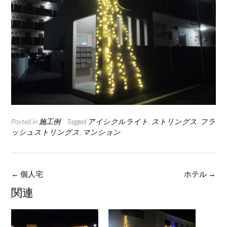
Posted in
施工例
Tagged
アイシクルライト
,
ストリングス
,
フラ
ッシュストリングス
,
マンション
Post
←
個人宅
ホテル
→
navigation
関連