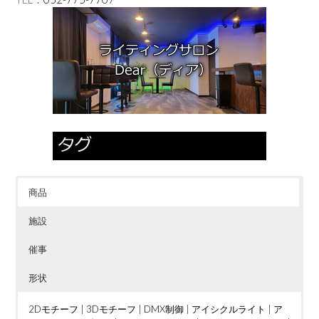
商品
施設
催事
形状
2Dモチーフ
|
3Dモチーフ
|
DMX制御
|
アイシクルライト
|
ア