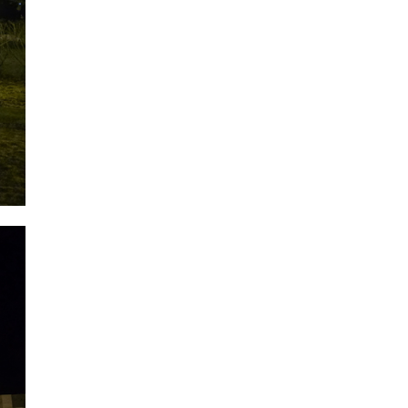
店街
ー機器
|
地下街
|
七夕
|
|
城
予餞会
|
宝石店
|
卒業展
|
小学校
|
商工
|
展示ブース
会議所
|
商店街
|
工事現場
|
地区振興協議会
|
市役所
|
庁舎
|
大
|
学
建設会社
|
学園祭
|
|
歯科医院
展示ブース
|
焼肉店
|
岐阜県
|
結婚
|
投
披露宴
光器
|
文化祭
|
美容室
|
東京2020パラリンピ
|
美術館
|
自動車部品
メーカー
ック
|
発電
|
菖蒲園
|
短期大学
|
観光協会
|
結婚式二次会
|
青年会
議所
|
結婚披露宴
|
駅前ロータリー
|
聖火フェスティバル
|
駐車場
|
高校
|
育成会
|
自治会
|
行政区
|
青年会議所
|
音連動
|
高校