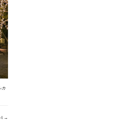
ルカ
24
→