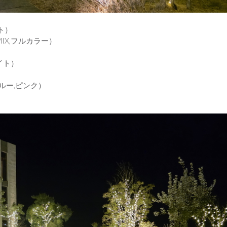
ト）
IX,フルカラー）
イト）
ルー,ピンク）