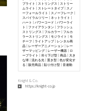
プライト
|
ストリングス
|
ストリー
ムライト
|
ストレートタイプ
|
スノ
ーフォールライト
|
スノーフレーク
|
スパイラルツリー
|
ネットライト
|
ハート
|
パワーコード
|
パワーライ
ト
|
ファイアランタン
|
フラッシュ
ストリングス
|
フルカラー
|
フルカ
ラーストリングス
|
モジライト
|
モ
チーフ
|
ライトアップ
|
レンタル商
品
|
レーザーアニメーション
|
レー
ザーマッピング
|
レーザー機器
|
ロ
ープライト
|
吊り下げ型
|
商品
|
大き
な球
|
流れる光
|
置き型
|
色が変化す
る
|
販売商品
|
貼り付け型
|
音連動
ウェディング
DMX制御
LED電球
|
|
つららタイプ
MV
|
|
カフェ
PTA
|
|
お花見
カーディー
|
スティック
|
さく
ラー
らまつり
タイプ
|
クリニック
|
ストレートタイプ
|
アイドル
|
ケーブルテレビ
|
インタラクテ
|
ツリー
|
|
Knight & Co.
ショッピングセンター
ィブ
ディスプレイ
|
クリスマスツリー
|
トンネル
|
ショッピン
|
|
ジャグリ
ドレープ
|
https://knight-co.jp
グモール
ング
ハート
|
テレビ局
|
ハート型竹あかりオブジェ
|
スウィーツ店
|
ハロウィン
|
スポーツ
|
バブル
|
クラブ
マシン
フォトスポット
|
|
テーマパーク
バレンタインイベント
|
ボール
|
パチンコ店
|
レーザー
|
フ
|
ビル
ォトスポット
オーロラ
|
フレンチレストラン
|
吊り下げ型
|
プロポーズ
|
地上絵
|
|
プレミ
ミュー
|
大き
アムアウトレット
ジックコントローラー
な球
|
川
|
星型
|
空中
|
ホテル
|
|
置き型
ライブ
|
マンシ
|
|
貼り
レ
ョン
ーザーショー
付け型
|
不動産会社
|
レーザープロジェク
|
介護施設
|
企業
|
会社
ター
|
|
個人宅
レーザーマッピング
|
公園
|
商工会議所
|
レーザ
|
商