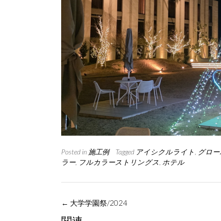
Posted in
施工例
Tagged
アイシクルライト
,
グロー
ラー
,
フルカラーストリングス
,
ホテル
Post
←
大学学園祭/2024
navigation