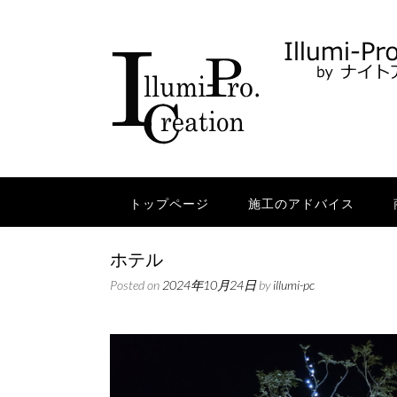
Skip
to
content
トップページ
施工のアドバイス
ホテル
Posted on
2024年10月24日
by
illumi-pc