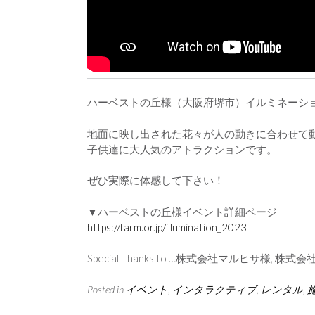
ハーベストの丘様（大阪府堺市）イルミネーシ
地面に映し出された花々が人の動きに合わせて
子供達に大人気のアトラクションです。
ぜひ実際に体感して下さい！
▼ハーベストの丘様イベント詳細ページ
https://farm.or.jp/illumination_2023
Special Thanks to …株式会社マルヒサ様, 
Posted in
イベント
,
インタラクティブ
,
レンタル
,