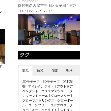
愛知県名古屋市守山区天子田4-907
TEL：
052-775-7707
ン
→
ザ
商品
施設
催事
形状
2Dモチーフ
|
3Dモチーフ
|
DMX制
御
|
アイシクルライト
|
アウトドア
ペンダント
|
クリスマスツリー
|
ク
レッセントボール
|
グロースター
|
グローブストリングス
|
グローボー
ル
|
コーンツリー
|
ゴボプロジェク
ター
|
スティックライト
|
ストリッ