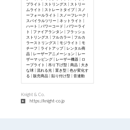
プライト
|
ストリングス
|
ストリー
ムライト
|
ストレートタイプ
|
スノ
ーフォールライト
|
スノーフレーク
|
スパイラルツリー
|
ネットライト
|
ハート
|
パワーコード
|
パワーライ
ト
|
ファイアランタン
|
フラッシュ
ストリングス
|
フルカラー
|
フルカ
ラーストリングス
|
モジライト
|
モ
チーフ
|
ライトアップ
|
レンタル商
品
|
レーザーアニメーション
|
レー
ザーマッピング
|
レーザー機器
|
ロ
ープライト
|
吊り下げ型
|
商品
|
大き
な球
|
流れる光
|
置き型
|
色が変化す
る
|
販売商品
|
貼り付け型
|
音連動
ウェディング
DMX制御
LED電球
|
|
つららタイプ
MV
|
|
カフェ
PTA
|
|
お花見
カーディー
|
スティック
|
さく
ラー
らまつり
タイプ
|
クリニック
|
ストレートタイプ
|
アイドル
|
ケーブルテレビ
|
インタラクテ
|
ツリー
|
|
Knight & Co.
ショッピングセンター
ィブ
ディスプレイ
|
クリスマスツリー
|
トンネル
|
ショッピン
|
|
ジャグリ
ドレープ
|
https://knight-co.jp
グモール
ング
ハート
|
テレビ局
|
ハート型竹あかりオブジェ
|
スウィーツ店
|
ハロウィン
|
スポーツ
|
バブル
|
クラブ
マシン
フォトスポット
|
|
テーマパーク
バレンタインイベント
|
ボール
|
パチンコ店
|
レーザー
|
フ
|
ビル
ォトスポット
オーロラ
|
フレンチレストラン
|
吊り下げ型
|
プロポーズ
|
地上絵
|
|
プレミ
ミュー
|
大き
アムアウトレット
ジックコントローラー
な球
|
川
|
星型
|
空中
|
ホテル
|
|
置き型
ライブ
|
マンシ
|
|
貼り
レ
ョン
ーザーショー
付け型
|
不動産会社
|
レーザープロジェク
|
介護施設
|
企業
|
会社
ター
|
|
個人宅
レーザーマッピング
|
公園
|
商工会議所
|
レーザ
|
商