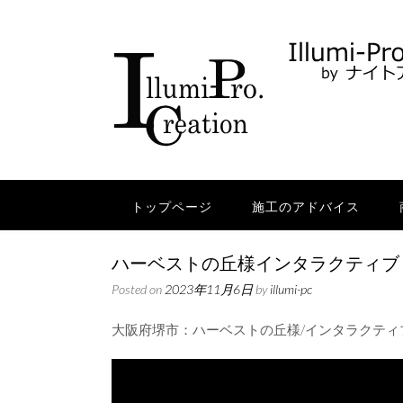
Skip
to
content
トップページ
施工のアドバイス
ハーベストの丘様インタラクティブ
Posted on
2023年11月6日
by
illumi-pc
大阪府堺市：ハーベストの丘様/インタラクティブ演出/2