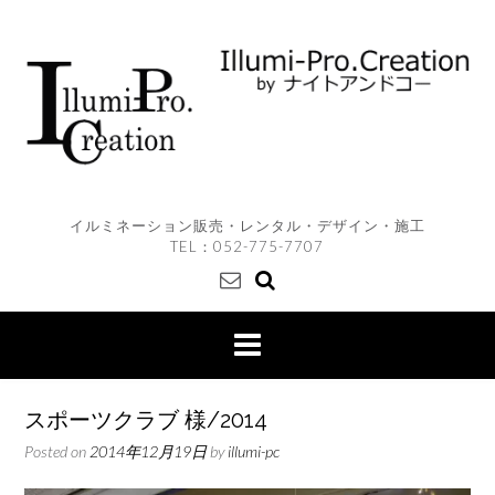
Skip
to
content
イルミネーション販売・レンタル・デザイン・施工
TEL：
052-775-7707
スポーツクラブ 様/2014
Posted on
2014年12月19日
by
illumi-pc