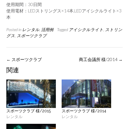
使用期間：30日間
使用電材：LEDストリングス×14本,LEDアイシクルライト×3
本
Posted in
レンタル
,
活用例
Tagged
アイシクルライト
,
ストリン
グス
,
スポーツクラブ
Post
←
スポーツクラブ
商工会議所 様/2014
→
navigation
関連
スポーツクラブ 様/2015
スポーツクラブ 様/2014
レンタル
レンタル