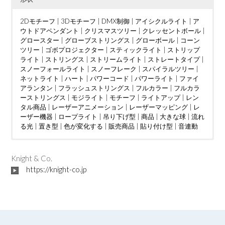
2Dモチーフ
|
3Dモチーフ
|
DMX制御
|
アイシクルライト
|
ア
ウトドアペンダント
|
クリスマスツリー
|
クレッセントボール
|
グロースター
|
グローブストリングス
|
グローボール
|
コーン
ツリー
|
ゴボプロジェクター
|
スティックライト
|
ストリップ
ライト
|
ストリングス
|
ストリームライト
|
ストレートタイプ
|
スノーフォールライト
|
スノーフレーク
|
スパイラルツリー
|
ネットライト
|
ハート
|
パワーコード
|
パワーライト
|
ファイ
アランタン
|
フラッシュストリングス
|
フルカラー
|
フルカラ
ーストリングス
|
モジライト
|
モチーフ
|
ライトアップ
|
レン
タル商品
|
レーザーアニメーション
|
レーザーマッピング
|
レ
ーザー機器
|
ロープライト
|
吊り下げ型
|
商品
|
大きな球
|
流れ
る光
|
置き型
|
色が変化する
|
販売商品
|
貼り付け型
|
音連動
ウェディング
DMX制御
LED電球
|
|
つららタイプ
MV
|
|
カフェ
PTA
|
|
お花見
カーディーラー
|
スティックタイプ
|
さくらまつり
|
クリニック
|
|
ストレートタイ
アイドル
|
ケーブ
|
イン
ルテレビ
タラクティブ
プ
|
ツリー
|
ショッピングセンター
|
ディスプレイ
|
クリスマスツリー
|
トンネル
|
|
ショッピングモール
ジャグリング
|
ドレープ
|
|
ハート
テレビ局
|
|
スウ
ハー
|
Knight & Co.
ィーツ店
ハロウィン
ト型竹あかりオブジェ
|
スポーツクラブ
|
バブルマシン
|
フォトスポット
|
|
テーマパーク
バレンタインイベント
|
|
ボール
パチンコ店
|
レーザーオ
|
フォトス
|
ビル
|
https://knight-co.jp
フレンチレストラン
ポット
ーロラ
|
|
プロポーズ
吊り下げ型
|
|
|
ミュージックコントローラー
地上絵
プレミアムアウトレット
|
大きな球
|
川
|
星型
|
ホテル
|
|
空中
ライブ
|
|
マン
置き
|
ション
レーザーショー
型
|
貼り付け型
|
不動産会社
|
レーザープロジェクター
|
介護施設
|
企業
|
会社
|
|
レーザーマッピン
個人宅
|
公園
|
商
工会議所
グ
|
レーザー機器
|
商店街
|
|
地下街
七夕
|
予餞会
|
城
|
宝石店
|
卒業展
|
小学校
|
商工会議所
|
展示ブース
|
商店街
|
工事現場
|
地区振興協議会
|
市役所
|
|
大学
庁舎
|
|
学園祭
建設会社
|
展示ブース
|
歯科医院
|
|
岐阜県
焼肉店
|
|
投光器
結婚披
露宴
|
文化祭
|
美容室
|
東京2020パラリンピック
|
美術館
|
自動車部品メーカー
|
発電
|
|
短期大学
菖蒲園
|
|
観光協会
結婚式
|
二次会
青年会議所
|
結婚披露宴
|
駅前ロータリー
|
聖火フェスティバル
|
駐車場
|
高校
|
育成会
|
自治会
|
行