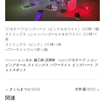
2Dモチーフ/ビッグハート（ピンク＆ホワイト）280球×1個
ストリングス（シャンパンゴールド＆ホワイト）100球×4
本
ストリングス（ピンク）100球×4本
パワーライト20w/1球×2個
Posted in
レンタル
,
施工例
,
活用例
Tagged
2Dモチーフ
,
ショッ
ピングモール
,
ストリングス
,
パワーライト
,
ビッグハート
,
フ
ォトスポット
Post
←
さくらまつり/2026
大学 様/2025
→
navigation
関連