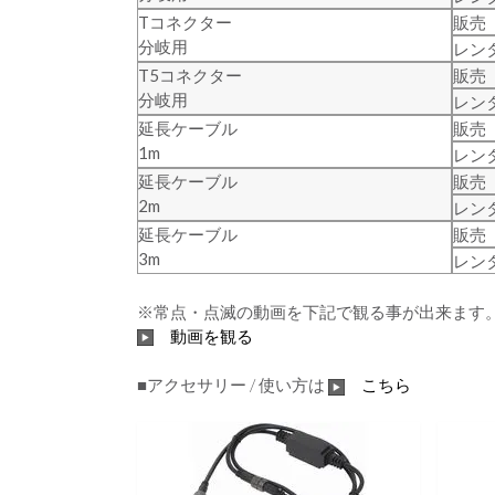
Tコネクター
販売
分岐用
レン
T5コネクター
販売
分岐用
レン
延長ケーブル
販売
1m
レン
延長ケーブル
販売
2m
レン
延長ケーブル
販売
3m
レン
※常点・点滅の動画を下記で観る事が出来ます
動画を観る
■アクセサリー / 使い方は
こちら