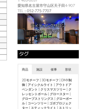
愛知県名古屋市守山区天子田4-907
TEL：
052-775-7707
商品
施設
催事
形状
2Dモチーフ
|
3Dモチーフ
|
DMX制
御
|
アイシクルライト
|
アウトドア
ペンダント
|
クリスマスツリー
|
ク
レッセントボール
|
グロースター
|
グローブストリングス
|
グローボー
ル
|
コーンツリー
|
ゴボプロジェク
ター
|
スティックライト
|
ストリッ