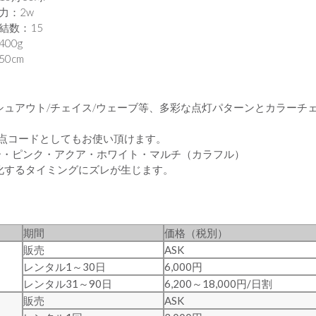
力：2w
結数：15
00g
0cm
ッシュアウト/チェイス/ウェーブ等、多彩な点灯パターンとカラーチ
常点コードとしてもお使い頂けます。
ー・ピンク・アクア・ホワイト・マルチ（カラフル）
化するタイミングにズレが生じます。
。
期間
価格（税別）
販売
ASK
レンタル1～30日
6,000円
レンタル31～90日
6,200～18,000円/日割
販売
ASK