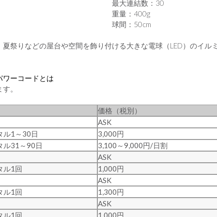
最大連結数：30
重量：400g
球間：50cm
夏祭りなどの屋台や空間を飾り付ける大きな電球（LED）のイル
パワーコードとは
ます。
価格（税別）
ASK
タル1～30日
3,000円
ル31～90日
3,100～9,000円/日割
ASK
タル1回
1,000円
ASK
タル1回
1,300円
ASK
タル1回
1,000円