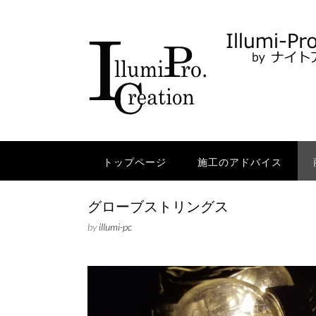
Skip
to
content
トップページ
施工のアドバイス
グローブストリングス
by
illumi-pc