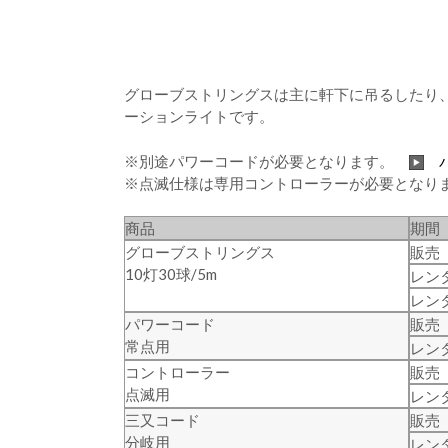
グローブストリングスは主に軒下に吊るしたり、
ーションライトです。
※別途パワーコードが必要となります。
※点滅仕様は専用コントローラーが必要となり
商品
期間
グローブストリングス
販売
10灯30球/5m
レン
レンタ
パワーコード
販売
常点用
レン
コントローラー
販売
点滅用
レン
三又コード
販売
分岐用
レン