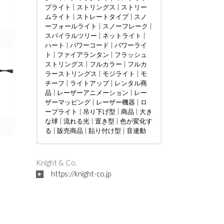
プライト
|
ストリングス
|
ストリー
ムライト
|
ストレートタイプ
|
スノ
ーフォールライト
|
スノーフレーク
|
スパイラルツリー
|
ネットライト
|
ハート
|
パワーコード
|
パワーライ
ト
|
ファイアランタン
|
フラッシュ
ストリングス
|
フルカラー
|
フルカ
ラーストリングス
|
モジライト
|
モ
チーフ
|
ライトアップ
|
レンタル商
品
|
レーザーアニメーション
|
レー
ザーマッピング
|
レーザー機器
|
ロ
ープライト
|
吊り下げ型
|
商品
|
大き
な球
|
流れる光
|
置き型
|
色が変化す
る
|
販売商品
|
貼り付け型
|
音連動
ウェディング
DMX制御
LED電球
|
|
つららタイプ
MV
|
|
カフェ
PTA
|
|
お花見
カーディー
|
スティック
|
さく
ラー
らまつり
タイプ
|
クリニック
|
ストレートタイプ
|
アイドル
|
ケーブルテレビ
|
インタラクテ
|
ツリー
|
|
Knight & Co.
ショッピングセンター
ィブ
ディスプレイ
|
クリスマスツリー
|
トンネル
|
ショッピン
|
|
ジャグリ
ドレープ
|
https://knight-co.jp
グモール
ング
ハート
|
テレビ局
|
ハート型竹あかりオブジェ
|
スウィーツ店
|
ハロウィン
|
スポーツ
|
バブル
|
クラブ
マシン
フォトスポット
|
|
テーマパーク
バレンタインイベント
|
ボール
|
パチンコ店
|
レーザー
|
フ
|
ビル
ォトスポット
オーロラ
|
フレンチレストラン
|
吊り下げ型
|
プロポーズ
|
地上絵
|
|
プレミ
ミュー
|
大き
アムアウトレット
ジックコントローラー
な球
|
川
|
星型
|
空中
|
ホテル
|
|
置き型
ライブ
|
マンシ
|
|
貼り
レ
ョン
ーザーショー
付け型
|
不動産会社
|
レーザープロジェク
|
介護施設
|
企業
|
会社
ター
|
|
個人宅
レーザーマッピング
|
公園
|
商工会議所
|
レーザ
|
商