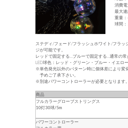
消費電
最大連
重量：4
球間：5
ステディ/フェード/フラッシュホワイト/フラ
ジが可能です。
レッドで固定する…ブルーで固定する…通常の
LED球色：レッド・グリーン・ブルー・イエロ
※単色発光以外のパターン時に個体差により変
予めご了承下さい。
※別途パワーコントローラーが必要となります
商品
フルカラーグローブストリングス
10灯30球/5m
パワーコントローラー
フルカラー用