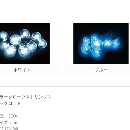
ホワイト
ブルー
ラーグローブストリングス
ックコード
圧：100v
イズ：5m
10灯30球