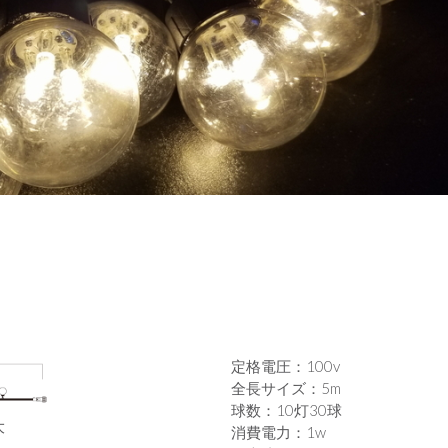
定格電圧：100v
全長サイズ：5m
球数：10灯30球
大
消費電力：1w