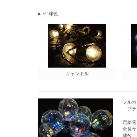
■LED球色
キャンドル
フルカ
ブラ
定格電
全長サ
球数：