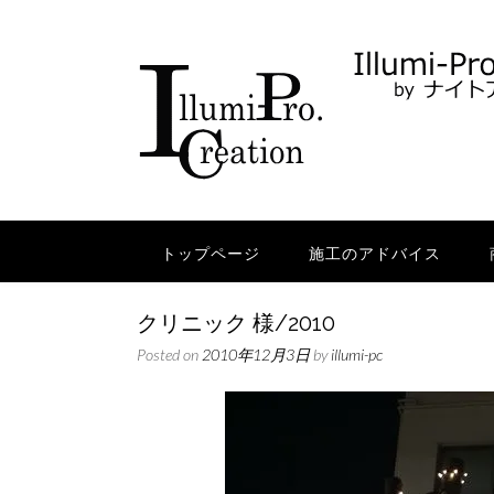
Skip
to
content
トップページ
施工のアドバイス
クリニック 様/2010
Posted on
2010年12月3日
by
illumi-pc