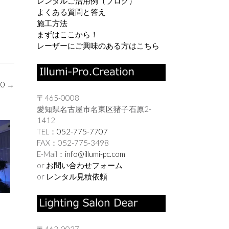
レンタルご活用例（ブログ）
よくある質問と答え
施工方法
まずはここから！
レーザーにご興味のある方はこちら
10
→
〒465-0008
愛知県名古屋市名東区猪子石原2-
1412
TEL：
052-775-7707
FAX：052-775-3498
E-Mail：
info@illumi-pc.com
or
お問い合わせフォーム
or
レンタル見積依頼
〒463-0037