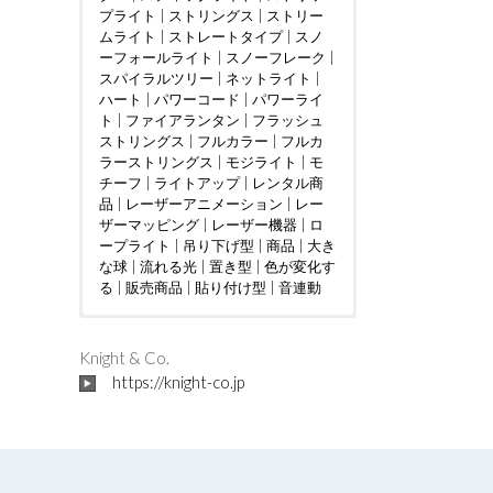
プライト
|
ストリングス
|
ストリー
ムライト
|
ストレートタイプ
|
スノ
ーフォールライト
|
スノーフレーク
|
スパイラルツリー
|
ネットライト
|
ハート
|
パワーコード
|
パワーライ
ト
|
ファイアランタン
|
フラッシュ
ストリングス
|
フルカラー
|
フルカ
ラーストリングス
|
モジライト
|
モ
チーフ
|
ライトアップ
|
レンタル商
品
|
レーザーアニメーション
|
レー
ザーマッピング
|
レーザー機器
|
ロ
ープライト
|
吊り下げ型
|
商品
|
大き
な球
|
流れる光
|
置き型
|
色が変化す
る
|
販売商品
|
貼り付け型
|
音連動
ウェディング
DMX制御
LED電球
|
|
つららタイプ
MV
|
|
カフェ
PTA
|
|
お花見
カーディー
|
スティック
|
さく
ラー
らまつり
タイプ
|
クリニック
|
ストレートタイプ
|
アイドル
|
ケーブルテレビ
|
インタラクテ
|
ツリー
|
|
Knight & Co.
ショッピングセンター
ィブ
ディスプレイ
|
クリスマスツリー
|
トンネル
|
ショッピン
|
|
ジャグリ
ドレープ
|
https://knight-co.jp
グモール
ング
ハート
|
テレビ局
|
ハート型竹あかりオブジェ
|
スウィーツ店
|
ハロウィン
|
スポーツ
|
バブル
|
クラブ
マシン
フォトスポット
|
|
テーマパーク
バレンタインイベント
|
ボール
|
パチンコ店
|
レーザー
|
フ
|
ビル
ォトスポット
オーロラ
|
フレンチレストラン
|
吊り下げ型
|
プロポーズ
|
地上絵
|
|
プレミ
ミュー
|
大き
アムアウトレット
ジックコントローラー
な球
|
川
|
星型
|
空中
|
ホテル
|
|
置き型
ライブ
|
マンシ
|
|
貼り
レ
ョン
ーザーショー
付け型
|
不動産会社
|
レーザープロジェク
|
介護施設
|
企業
|
会社
ター
|
|
個人宅
レーザーマッピング
|
公園
|
商工会議所
|
レーザ
|
商