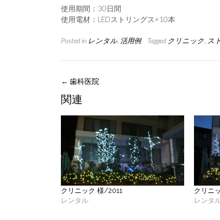
使用期間：30日間
使用電材：LEDストリングス×10本
Posted in
レンタル
,
活用例
Tagged
クリニック
,
ス
Post
←
歯科医院
navigation
関連
クリニック 様/2011
クリニック
レンタル
レンタ