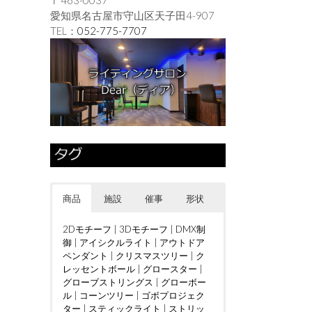
愛知県名古屋市守山区天子田4-907
TEL：
052-775-7707
商品
施設
催事
形状
2Dモチーフ
|
3Dモチーフ
|
DMX制
御
|
アイシクルライト
|
アウトドア
ペンダント
|
クリスマスツリー
|
ク
レッセントボール
|
グロースター
|
グローブストリングス
|
グローボー
ル
|
コーンツリー
|
ゴボプロジェク
ター
|
スティックライト
|
ストリッ