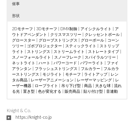
催事
形状
2Dモチーフ
|
3Dモチーフ
|
DMX制御
|
アイシクルライト
|
ア
ウトドアペンダント
|
クリスマスツリー
|
クレッセントボール
|
グロースター
|
グローブストリングス
|
グローボール
|
コーン
ツリー
|
ゴボプロジェクター
|
スティックライト
|
ストリップ
ライト
|
ストリングス
|
ストリームライト
|
ストレートタイプ
|
スノーフォールライト
|
スノーフレーク
|
スパイラルツリー
|
ネットライト
|
ハート
|
パワーコード
|
パワーライト
|
ファイ
アランタン
|
フラッシュストリングス
|
フルカラー
|
フルカラ
ーストリングス
|
モジライト
|
モチーフ
|
ライトアップ
|
レン
タル商品
|
レーザーアニメーション
|
レーザーマッピング
|
レ
ーザー機器
|
ロープライト
|
吊り下げ型
|
商品
|
大きな球
|
流れ
る光
|
置き型
|
色が変化する
|
販売商品
|
貼り付け型
|
音連動
ウェディング
DMX制御
LED電球
|
|
つららタイプ
MV
|
|
カフェ
PTA
|
|
お花見
カーディーラー
|
スティックタイプ
|
さくらまつり
|
クリニック
|
|
ストレートタイ
アイドル
|
ケーブ
|
イン
ルテレビ
タラクティブ
プ
|
ツリー
|
ショッピングセンター
|
ディスプレイ
|
クリスマスツリー
|
トンネル
|
|
ショッピングモール
ジャグリング
|
ドレープ
|
|
ハート
テレビ局
|
|
スウ
ハー
|
Knight & Co.
ィーツ店
ハロウィン
ト型竹あかりオブジェ
|
スポーツクラブ
|
バブルマシン
|
フォトスポット
|
|
テーマパーク
バレンタインイベント
|
|
ボール
パチンコ店
|
レーザーオ
|
フォトス
|
ビル
|
https://knight-co.jp
フレンチレストラン
ポット
ーロラ
|
|
プロポーズ
吊り下げ型
|
|
|
ミュージックコントローラー
地上絵
プレミアムアウトレット
|
大きな球
|
川
|
星型
|
ホテル
|
|
空中
ライブ
|
|
マン
置き
|
ション
レーザーショー
型
|
貼り付け型
|
不動産会社
|
レーザープロジェクター
|
介護施設
|
企業
|
会社
|
|
レーザーマッピン
個人宅
|
公園
|
商
工会議所
グ
|
レーザー機器
|
商店街
|
|
地下街
七夕
|
予餞会
|
城
|
宝石店
|
卒業展
|
小学校
|
商工会議所
|
展示ブース
|
商店街
|