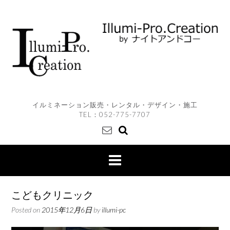
Skip
to
content
イルミネーション販売・レンタル・デザイン・施工
TEL：
052-775-7707
こどもクリニック
Posted on
2015年12月6日
by
illumi-pc